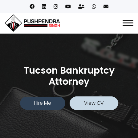
Tucson Bankruptcy
Attorney
Hire Me
View CV